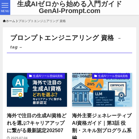
生成AIゼロから始める入門ガイド
GenAI-Prompt.com
MENU
ホーム
プロンプトエンジニアリング 資格
プロンプトエンジニアリング 資格
–
tag –
生成AIツール登録&資格
生成AIツール登録&資格
海外で注目の生成AI資格ど
海外主要ジェネレーティブ
れを選ぶ?キャリアアップ
AI資格ガイド｜第3話 役
に繋がる最新認定202507
割・スキル別プログラム系
編
2025-07-04