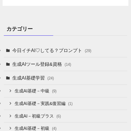
カテゴリー
今日イチAI♡してる？プロンプト
(29)
生成AIツール登録&資格
(14)
生成AI基礎学習
(24)
生成AI基礎－中級
(9)
生成AI基礎－実践&復習編
(1)
生成AI－初級プラス
(6)
生成AI基礎－初級
(4)