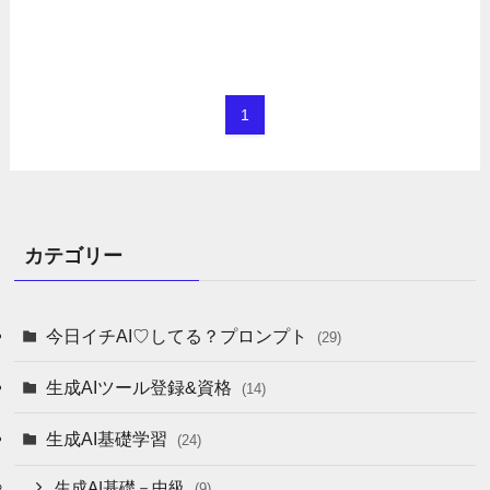
1
カテゴリー
今日イチAI♡してる？プロンプト
(29)
生成AIツール登録&資格
(14)
生成AI基礎学習
(24)
生成AI基礎－中級
(9)