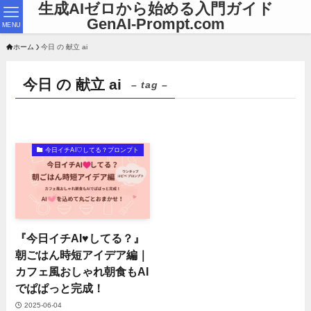
生成AIゼロから始める入門ガイド
GenAI-Prompt.com
MENU
ホーム
今日 の 献立 ai
今日 の 献立 ai
– tag –
今日イチAI♡してる？プロンプト
『今日イチAI♥してる？』
朝ごはん時短アイデア編｜
カフェ風おしゃれ朝食もAI
でぱぱっと完成！
2025-06-04