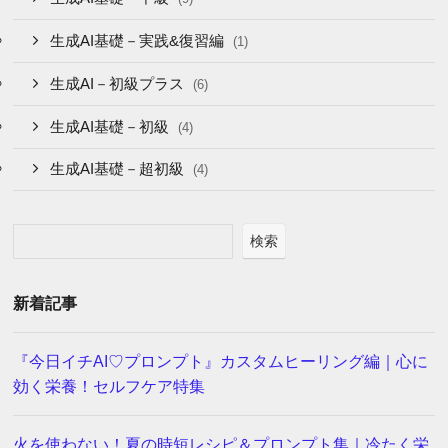
生成AI基礎－実践&復習編
(1)
生成AI－初級プラス
(6)
生成AI基礎－初級
(4)
生成AI基礎－超初級
(4)
検索
新着記事
『今日イチAI♡プロンプト』カスタムヒーリング編｜心に
効く栄養！セルフケア特集
火を使わない！夏の時短レシピ＆プロンプト集｜冷たく栄