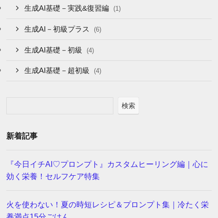
生成AI基礎－実践&復習編
(1)
生成AI－初級プラス
(6)
生成AI基礎－初級
(4)
生成AI基礎－超初級
(4)
検索
新着記事
『今日イチAI♡プロンプト』カスタムヒーリング編｜心に
効く栄養！セルフケア特集
火を使わない！夏の時短レシピ＆プロンプト集｜冷たく栄
養満点15分ごはん