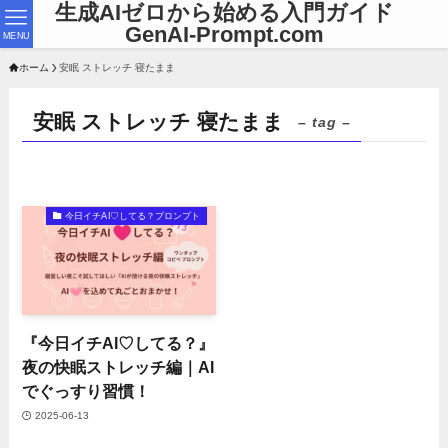
生成AIゼロから始める入門ガイド
GenAI-Prompt.com
MENU
ホーム
安眠 ストレッチ 寝たまま
安眠 ストレッチ 寝たまま
– tag –
今日イチAI♡してる？プロンプト
『今日イチAI♡してる？』
夜の快眠ストレッチ編｜AI
でぐっすり習慣！
2025-06-13