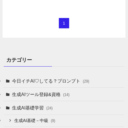
1
カテゴリー
今日イチAI♡してる？プロンプト
(29)
生成AIツール登録&資格
(14)
生成AI基礎学習
(24)
生成AI基礎－中級
(9)