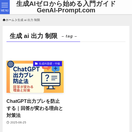
生成AIゼロから始める入門ガイド
GenAI-Prompt.com
MENU
ホーム
生成 ai 出力 制限
生成 ai 出力 制限
– tag –
生成AI基礎－中級
ChatGPT出力ブレを防止
する｜回答が変わる理由と
対策法
2025-06-25