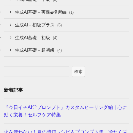
生成AI基礎－実践&復習編
(1)
生成AI－初級プラス
(6)
生成AI基礎－初級
(4)
生成AI基礎－超初級
(4)
検索
新着記事
『今日イチAI♡プロンプト』カスタムヒーリング編｜心に
効く栄養！セルフケア特集
火を使わない！夏の時短レシピ＆プロンプト集｜冷たく栄