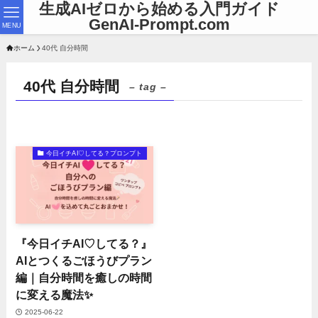
生成AIゼロから始める入門ガイド
GenAI-Prompt.com
MENU
ホーム
40代 自分時間
40代 自分時間
– tag –
今日イチAI♡してる？プロンプト
『今日イチAI♡してる？』
AIとつくるごほうびプラン
編｜自分時間を癒しの時間
に変える魔法✨
2025-06-22