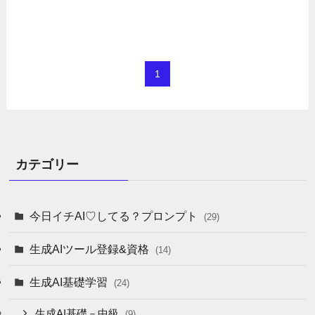
1
カテゴリー
今日イチAI♡してる？プロンプト
(29)
生成AIツール登録&資格
(14)
生成AI基礎学習
(24)
生成AI基礎－中級
(9)