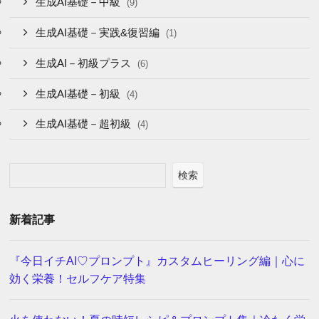
生成AI基礎－中級
(9)
生成AI基礎－実践&復習編
(1)
生成AI－初級プラス
(6)
生成AI基礎－初級
(4)
生成AI基礎－超初級
(4)
検索
新着記事
『今日イチAI♡プロンプト』カスタムヒーリング編｜心に
効く栄養！セルフケア特集