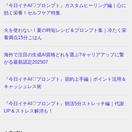
『今日イチAI♡プロンプト』カスタムヒーリング編｜心に
効く栄養！セルフケア特集
火を使わない！夏の時短レシピ＆プロンプト集｜冷たく栄
養満点15分ごはん
海外で注目の生成AI資格どれを選ぶ?キャリアアップに繋
がる最新認定202507
『今日イチAI♡プロンプト』節約上手編｜ポイント活用＆
キャッシュレス術
『今日イチAI♡プロンプト』朝活5分ストレッチ編｜代謝
UP＆ストレス解消も！