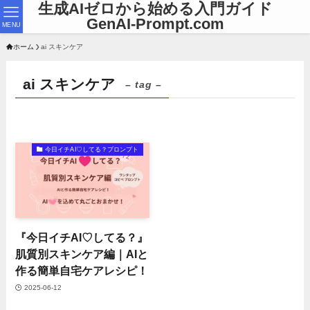
生成AIゼロから始める入門ガイド
GenAI-Prompt.com
MENU
ホーム
ai スキンケア
ai スキンケア
– tag –
今日イチAI♡してる？プロンプト
『今日イチAI♡してる？』
肌質別スキンケア編｜AIと
作る簡単自宅ケアレシピ！
2025-06-12