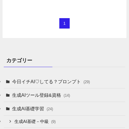
1
カテゴリー
今日イチAI♡してる？プロンプト
(29)
生成AIツール登録&資格
(14)
生成AI基礎学習
(24)
生成AI基礎－中級
(9)