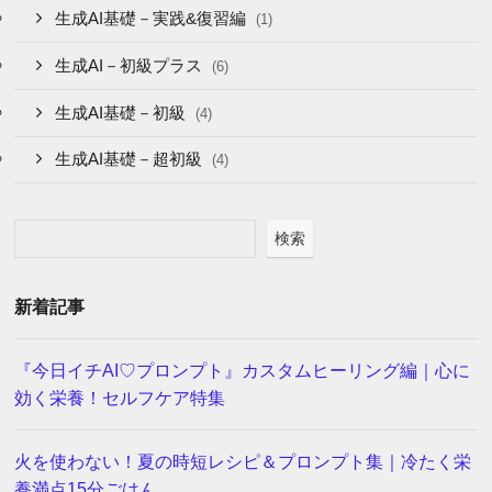
生成AI基礎－実践&復習編
(1)
生成AI－初級プラス
(6)
生成AI基礎－初級
(4)
生成AI基礎－超初級
(4)
検索
新着記事
『今日イチAI♡プロンプト』カスタムヒーリング編｜心に
効く栄養！セルフケア特集
火を使わない！夏の時短レシピ＆プロンプト集｜冷たく栄
養満点15分ごはん