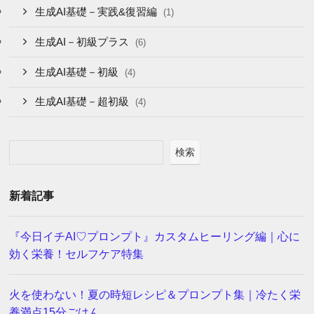
生成AI基礎－実践&復習編
(1)
生成AI－初級プラス
(6)
生成AI基礎－初級
(4)
生成AI基礎－超初級
(4)
検索
新着記事
『今日イチAI♡プロンプト』カスタムヒーリング編｜心に
効く栄養！セルフケア特集
火を使わない！夏の時短レシピ＆プロンプト集｜冷たく栄
養満点15分ごはん