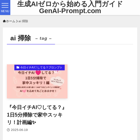
生成AIゼロから始める入門ガイド
GenAI-Prompt.com
MENU
ホーム
ai 掃除
ai 掃除
– tag –
今日イチAI♡してる？プロンプト
『今日イチAI♡してる？』
1日5分掃除で家中スッキ
リ！計画編✨
2025-06-19