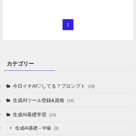
1
カテゴリー
今日イチAI♡してる？プロンプト
(29)
生成AIツール登録&資格
(14)
生成AI基礎学習
(24)
生成AI基礎－中級
(9)