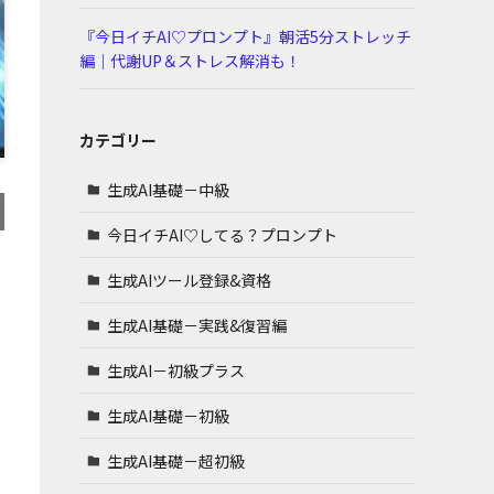
『今日イチAI♡プロンプト』朝活5分ストレッチ
編｜代謝UP＆ストレス解消も！
カテゴリー
生成AI基礎－中級
今日イチAI♡してる？プロンプト
生成AIツール登録&資格
生成AI基礎－実践&復習編
生成AI－初級プラス
生成AI基礎－初級
生成AI基礎－超初級