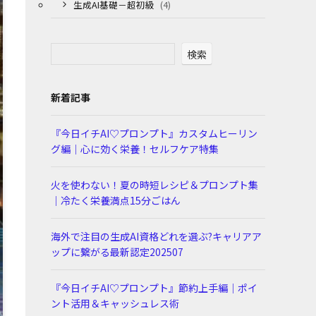
生成AI基礎－超初級
(4)
検索
新着記事
『今日イチAI♡プロンプト』カスタムヒーリン
グ編｜心に効く栄養！セルフケア特集
火を使わない！夏の時短レシピ＆プロンプト集
｜冷たく栄養満点15分ごはん
海外で注目の生成AI資格どれを選ぶ?キャリアア
ップに繋がる最新認定202507
『今日イチAI♡プロンプト』節約上手編｜ポイ
ント活用＆キャッシュレス術