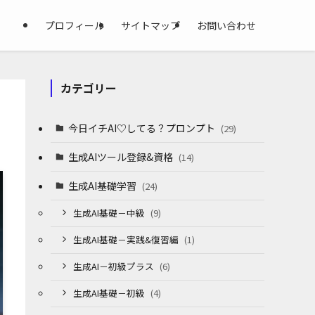
プロフィール
サイトマップ
お問い合わせ
カテゴリー
今日イチAI♡してる？プロンプト
(29)
生成AIツール登録&資格
(14)
生成AI基礎学習
(24)
生成AI基礎－中級
(9)
生成AI基礎－実践&復習編
(1)
生成AI－初級プラス
(6)
生成AI基礎－初級
(4)