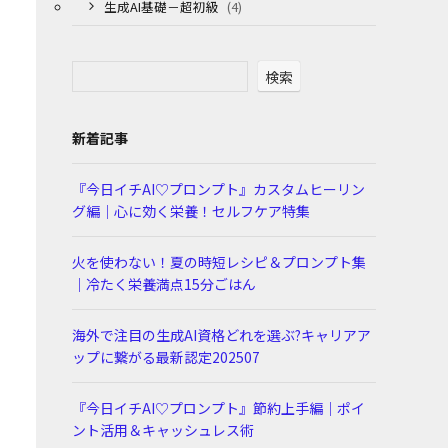
生成AI基礎－超初級
(4)
検索
新着記事
『今日イチAI♡プロンプト』カスタムヒーリン
グ編｜心に効く栄養！セルフケア特集
火を使わない！夏の時短レシピ＆プロンプト集
｜冷たく栄養満点15分ごはん
海外で注目の生成AI資格どれを選ぶ?キャリアア
ップに繋がる最新認定202507
『今日イチAI♡プロンプト』節約上手編｜ポイ
ント活用＆キャッシュレス術