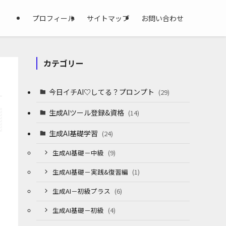
プロフィール
サイトマップ
お問い合わせ
カテゴリー
今日イチAI♡してる？プロンプト
(29)
生成AIツール登録&資格
(14)
生成AI基礎学習
(24)
生成AI基礎－中級
(9)
生成AI基礎－実践&復習編
(1)
生成AI－初級プラス
(6)
生成AI基礎－初級
(4)