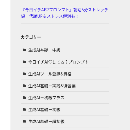
『今日イチAI♡プロンプト』朝活5分ストレッチ
編｜代謝UP＆ストレス解消も！
カテゴリー
生成AI基礎－中級
今日イチAI♡してる？プロンプト
生成AIツール登録&資格
生成AI基礎－実践&復習編
生成AI－初級プラス
生成AI基礎－初級
生成AI基礎－超初級