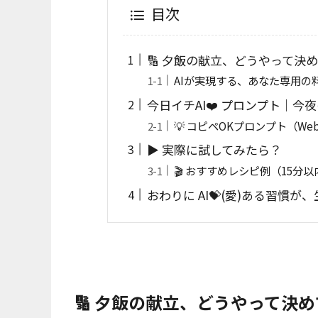
目次
🔢 夕飯の献立、どうやって決
AIが実現する、あなた専用の
今日イチAI❤️ プロンプト｜今
💡 コピペOKプロンプト（W
▶️ 実際に試してみたら？
🎬 おすすめレシピ例（15分以
おわりに AI💝(愛)ある習慣
🔢 夕飯の献立、どうやって決