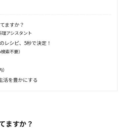
めてますか？
料理アシスタント
夜のレシピ、5秒で決定！
eb検索不要）
内）
が、生活を豊かにする
めてますか？