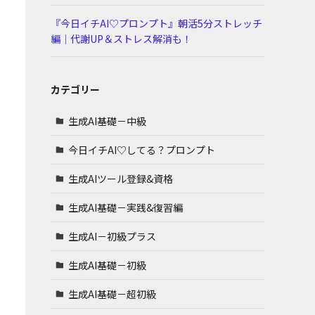
『今日イチAI♡プロンプト』朝活5分ストレッチ
編｜代謝UP＆ストレス解消も！
カテゴリー
生成AI基礎－中級
今日イチAI♡してる？プロンプト
生成AIツール登録&資格
生成AI基礎－実践&復習編
生成AI－初級プラス
生成AI基礎－初級
生成AI基礎－超初級