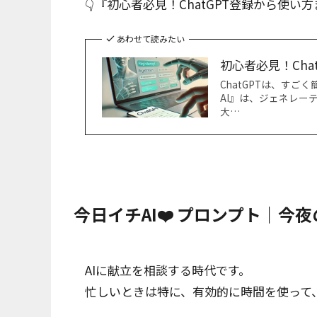
👇『初心者必見！ChatGPT登録から使い
あわせて読みたい
初心者必見！Ch
ChatGPTは、す
AI』は、ジェネレーティ
大…
今日イチAI❤️ プロンプト｜今
AIに献立を相談する時代です。
忙しいときは特に、有効的に時間を使って