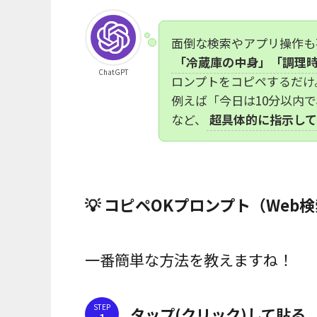
面倒な検索やアプリ操作も
「冷蔵庫の中身」「調理
ChatGPT
ロンプトをコピペするだけ
例えば「今日は10分以内
など、
超具体的に指示して
💡 コピペOKプロンプト（Web
一番簡単な方法を教えますね！
STEP
タップ(クリック)して貼る