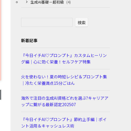
生成AI基礎－超初級
(4)
検索
新着記事
『今日イチAI♡プロンプト』カスタムヒーリン
グ編｜心に効く栄養！セルフケア特集
火を使わない！夏の時短レシピ＆プロンプト集
｜冷たく栄養満点15分ごはん
海外で注目の生成AI資格どれを選ぶ?キャリアア
ップに繋がる最新認定202507
『今日イチAI♡プロンプト』節約上手編｜ポイ
ント活用＆キャッシュレス術