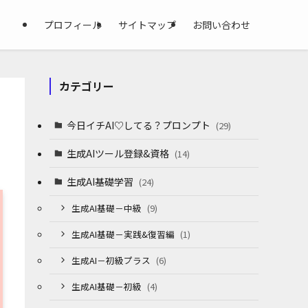
プロフィール
サイトマップ
お問い合わせ
カテゴリー
今日イチAI♡してる？プロンプト
(29)
生成AIツール登録&資格
(14)
生成AI基礎学習
(24)
生成AI基礎－中級
(9)
生成AI基礎－実践&復習編
(1)
生成AI－初級プラス
(6)
生成AI基礎－初級
(4)