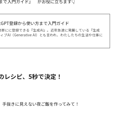
方まで入門ガイド』 がお役に立ちます👇
atGPT登録から使い方まで入門ガイド
ごく簡単にに登録できる『生成AI』。近年急速に発展している『生成
ブAI（Generative AI）とも言われ、わたしたちの生活や仕事に
夜のレシピ、5秒で決定！
、手抜きに見えない夜ご飯を作ってみて！