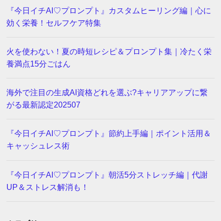
『今日イチAI♡プロンプト』カスタムヒーリング編｜心に
効く栄養！セルフケア特集
火を使わない！夏の時短レシピ＆プロンプト集｜冷たく栄
養満点15分ごはん
海外で注目の生成AI資格どれを選ぶ?キャリアアップに繋
がる最新認定202507
『今日イチAI♡プロンプト』節約上手編｜ポイント活用＆
キャッシュレス術
『今日イチAI♡プロンプト』朝活5分ストレッチ編｜代謝
UP＆ストレス解消も！