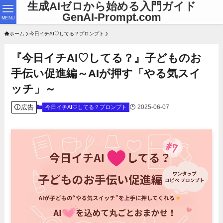
生成AIゼロから始める入門ガイド
GenAI-Prompt.com
MENU
ホーム
今日イチAI♡してる？プロンプト
『今日イチAI♡してる？』子どものお
手伝い促進編～AIが押す「やる気スイ
ッチ」～
広告
2025-06-07
今日イチAI♡してる？プロンプト