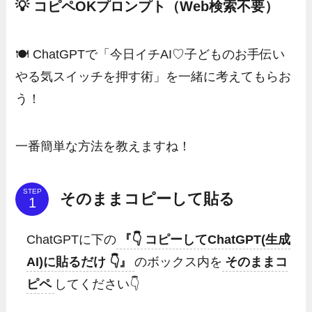
💡 コピペOKプロンプト（Web検索不要）
🍽 ChatGPTで「今日イチAI♡子どものお手伝い
やる気スイッチを押す術」を一緒に考えてもらお
う！
一番簡単な方法を教えますね！
STEP
そのままコピーして貼る
ChatGPTに下の
『👇 コピーしてChatGPT(生成
AI)に貼るだけ 👇』
のボックス内を
そのままコ
ピペ
してください👇