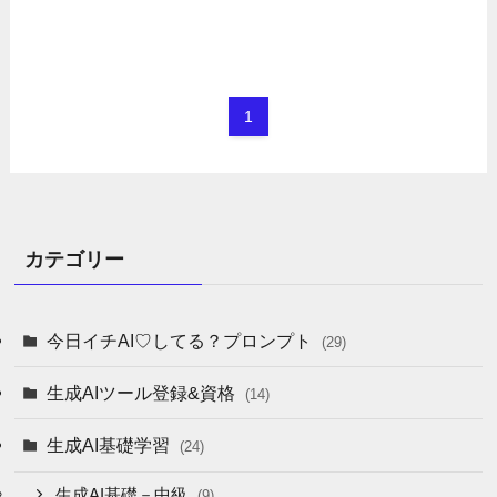
1
カテゴリー
今日イチAI♡してる？プロンプト
(29)
生成AIツール登録&資格
(14)
生成AI基礎学習
(24)
生成AI基礎－中級
(9)