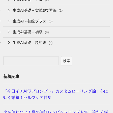
生成AI基礎－実践&復習編
(1)
生成AI－初級プラス
(6)
生成AI基礎－初級
(4)
生成AI基礎－超初級
(4)
検索
新着記事
『今日イチAI♡プロンプト』カスタムヒーリング編｜心に
効く栄養！セルフケア特集
火を使わない！夏の時短レシピ＆プロンプト集｜冷たく栄