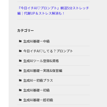
『今日イチAI♡プロンプト』朝活5分ストレッチ
編｜代謝UP＆ストレス解消も！
カテゴリー
生成AI基礎－中級
今日イチAI♡してる？プロンプト
生成AIツール登録&資格
生成AI基礎－実践&復習編
生成AI－初級プラス
生成AI基礎－初級
生成AI基礎－超初級