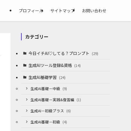
プロフィール
サイトマップ
お問い合わせ
カテゴリー
今日イチAI♡してる？プロンプト
(29)
生成AIツール登録&資格
(14)
生成AI基礎学習
(24)
生成AI基礎－中級
(9)
生成AI基礎－実践&復習編
(1)
生成AI－初級プラス
(6)
生成AI基礎－初級
(4)