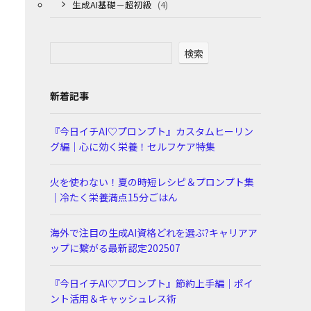
生成AI基礎－超初級
(4)
検索
新着記事
『今日イチAI♡プロンプト』カスタムヒーリン
グ編｜心に効く栄養！セルフケア特集
火を使わない！夏の時短レシピ＆プロンプト集
｜冷たく栄養満点15分ごはん
海外で注目の生成AI資格どれを選ぶ?キャリアア
ップに繋がる最新認定202507
『今日イチAI♡プロンプト』節約上手編｜ポイ
ント活用＆キャッシュレス術