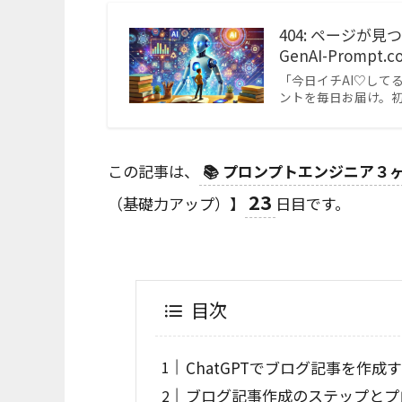
404: ページが
GenAI-Prompt.c
「今日イチAI♡してる
ントを毎日お届け。
この記事は、
📚 プロンプトエンジニア
23
（基礎力アップ）】
日目です。
目次
ChatGPTでブログ記事を作成
ブログ記事作成のステップとプ