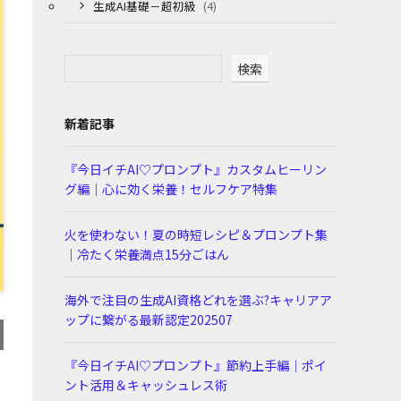
生成AI基礎－超初級
(4)
検索
新着記事
『今日イチAI♡プロンプト』カスタムヒーリン
グ編｜心に効く栄養！セルフケア特集
火を使わない！夏の時短レシピ＆プロンプト集
｜冷たく栄養満点15分ごはん
海外で注目の生成AI資格どれを選ぶ?キャリアア
ップに繋がる最新認定202507
『今日イチAI♡プロンプト』節約上手編｜ポイ
ント活用＆キャッシュレス術