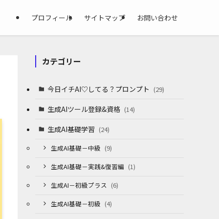
プロフィール
サイトマップ
お問い合わせ
カテゴリー
今日イチAI♡してる？プロンプト
(29)
生成AIツール登録&資格
(14)
生成AI基礎学習
(24)
生成AI基礎－中級
(9)
生成AI基礎－実践&復習編
(1)
生成AI－初級プラス
(6)
生成AI基礎－初級
(4)