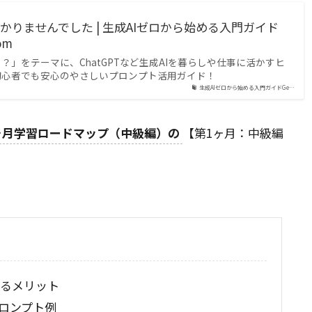
見つかりませんでした | 生成AIゼロから始める入門ガイド
om
？」をテーマに、ChatGPTなど生成AIを暮らしや仕事に活かすヒ
初心者でも安心のやさしいプロンプト活用ガイド！
生成AIゼロから始める入門ガイドGe…
３ヶ月学習ロードマップ（中級編）の
【第1ヶ月：中級編
するメリット
ロンプト例