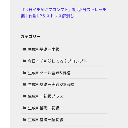
『今日イチAI♡プロンプト』朝活5分ストレッチ
編｜代謝UP＆ストレス解消も！
カテゴリー
生成AI基礎－中級
今日イチAI♡してる？プロンプト
生成AIツール登録&資格
生成AI基礎－実践&復習編
生成AI－初級プラス
生成AI基礎－初級
生成AI基礎－超初級