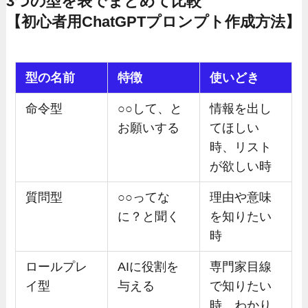
3つの型を表でまとめて比較
【初心者用ChatGPTプロンプト作成方法】
型の名前
特徴
使いどき
命令型
○○して、と
情報を出し
お願いする
てほしい
時、リスト
が欲しい時
質問型
○○ってな
理由や意味
に？と聞く
を知りたい
時
ロールプレ
AIに役割を
専門家目線
イ型
与える
で知りたい
時、わかり