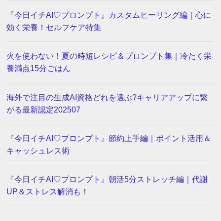
『今日イチAI♡プロンプト』カスタムヒーリング編｜心に
効く栄養！セルフケア特集
火を使わない！夏の時短レシピ＆プロンプト集｜冷たく栄
養満点15分ごはん
海外で注目の生成AI資格どれを選ぶ?キャリアアップに繋
がる最新認定202507
『今日イチAI♡プロンプト』節約上手編｜ポイント活用＆
キャッシュレス術
『今日イチAI♡プロンプト』朝活5分ストレッチ編｜代謝
UP＆ストレス解消も！