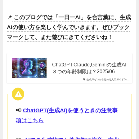
📌
このブログでは「一日一AI」を合言葉に、生成
AIの使い方を楽しく学んでいきます。ぜひブック
マークして、また遊びにきてくださいね！
ChatGPT,Claude,Geminiの生成AI
３つの年齢制限は？2025/06
生成AIゼロから始める入門ガイドGe…
📢
ChatGPT(生成AI)を使うときの注意事
項
はこちら