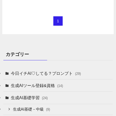
1
カテゴリー
今日イチAI♡してる？プロンプト
(29)
生成AIツール登録&資格
(14)
生成AI基礎学習
(24)
生成AI基礎－中級
(9)