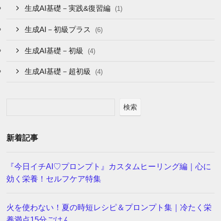
生成AI基礎－実践&復習編
(1)
生成AI－初級プラス
(6)
生成AI基礎－初級
(4)
生成AI基礎－超初級
(4)
検索
新着記事
『今日イチAI♡プロンプト』カスタムヒーリング編｜心に
効く栄養！セルフケア特集
火を使わない！夏の時短レシピ＆プロンプト集｜冷たく栄
養満点15分ごはん