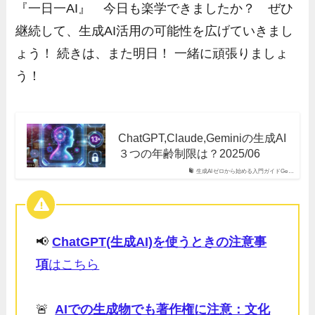
『一日一AI』 今日も楽学できましたか？ ぜひ
継続して、生成AI活用の可能性を広げていきまし
ょう！ 続きは、また明日！ 一緒に頑張りましょ
う！
ChatGPT,Claude,Geminiの生成AI
３つの年齢制限は？2025/06
生成AIゼロから始める入門ガイドGe…
📢
ChatGPT(生成AI)を使うときの注意事
項
はこちら
🚨
AIでの生成物でも著作権に注意：文化