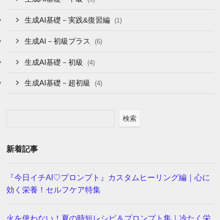
生成AI基礎－実践&復習編
(1)
生成AI－初級プラス
(6)
生成AI基礎－初級
(4)
生成AI基礎－超初級
(4)
検索
新着記事
『今日イチAI♡プロンプト』カスタムヒーリング編｜心に
効く栄養！セルフケア特集
火を使わない！夏の時短レシピ＆プロンプト集｜冷たく栄