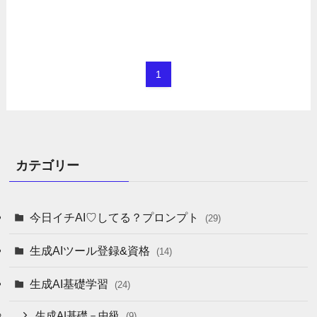
1
カテゴリー
今日イチAI♡してる？プロンプト
(29)
生成AIツール登録&資格
(14)
生成AI基礎学習
(24)
生成AI基礎－中級
(9)