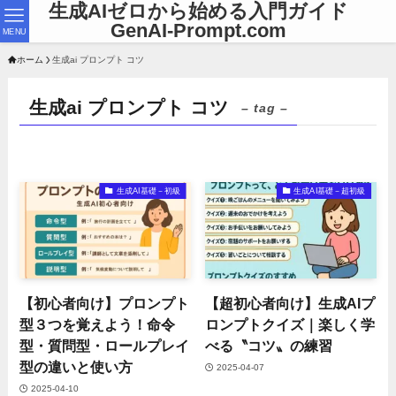
生成AIゼロから始める入門ガイド
GenAI-Prompt.com
MENU
ホーム
生成ai プロンプト コツ
生成ai プロンプト コツ
– tag –
生成AI基礎－初級
生成AI基礎－超初級
【初心者向け】プロンプト
【超初心者向け】生成AIプ
型３つを覚えよう！命令
ロンプトクイズ｜楽しく学
型・質問型・ロールプレイ
べる〝コツ〟の練習
型の違いと使い方
2025-04-07
2025-04-10